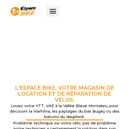
Aller
au
contenu
L'ESPACE BIKE, VOTRE MAGASIN DE
LOCATION ET DE RÉPARATION DE
VÉLOS.
Louez votre VTT, VAE à la Vallée Bleue Montalieu, pour
découvrir la Viarhôna, les paysages du bas Bugey ou des
balcons du dauphiné.
Problème technique sur votre vélo, pas de problème
notre technicien a certainement la solution dans son