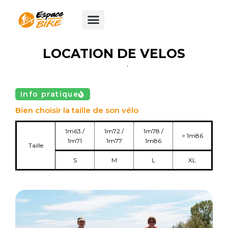
Aller
au
contenu
LOCATION DE VELOS
V
T
C
Info pratique
Bien choisir la taille de son vélo
1m63 /
1m72 /
1m78 /
> 1m86
1m71
1m77
1m86
Taille
S
M
L
XL