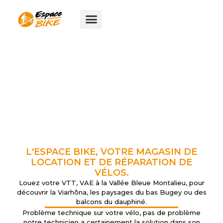
Aller
au
contenu
L'ESPACE BIKE, VOTRE MAGASIN DE
LOCATION ET DE RÉPARATION DE
VÉLOS.
Louez votre VTT, VAE à la Vallée Bleue Montalieu, pour
découvrir la Viarhôna, les paysages du bas Bugey ou des
balcons du dauphiné.
Problème technique sur votre vélo, pas de problème
notre technicien a certainement la solution dans son