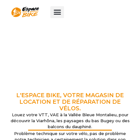
Aller
au
contenu
L'ESPACE BIKE, VOTRE MAGASIN DE
LOCATION ET DE RÉPARATION DE
VÉLOS.
Louez votre VTT, VAE à la Vallée Bleue Montalieu, pour
découvrir la Viarhôna, les paysages du bas Bugey ou des
balcons du dauphiné.
Problème technique sur votre vélo, pas de problème
notre technicien a certainement la solution dans son