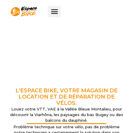
Aller
au
contenu
L'ESPACE BIKE, VOTRE MAGASIN DE
LOCATION ET DE RÉPARATION DE
VÉLOS.
Louez votre VTT, VAE à la Vallée Bleue Montalieu, pour
découvrir la Viarhôna, les paysages du bas Bugey ou des
balcons du dauphiné.
Problème technique sur votre vélo, pas de problème
notre technicien a certainement la solution dans son