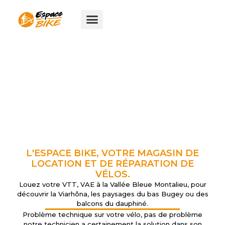
Aller
au
contenu
L'ESPACE BIKE, VOTRE MAGASIN DE
LOCATION ET DE RÉPARATION DE
VÉLOS.
Louez votre VTT, VAE à la Vallée Bleue Montalieu, pour
découvrir la Viarhôna, les paysages du bas Bugey ou des
balcons du dauphiné.
Problème technique sur votre vélo, pas de problème
notre technicien a certainement la solution dans son