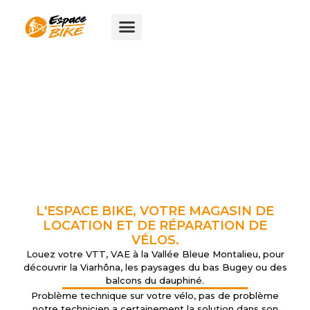
Aller
au
contenu
L'ESPACE BIKE, VOTRE MAGASIN DE
LOCATION ET DE RÉPARATION DE
VÉLOS.
Louez votre VTT, VAE à la Vallée Bleue Montalieu, pour
découvrir la Viarhôna, les paysages du bas Bugey ou des
balcons du dauphiné.
Problème technique sur votre vélo, pas de problème
notre technicien a certainement la solution dans son