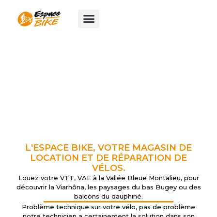
Aller
au
contenu
L'ESPACE BIKE, VOTRE MAGASIN DE
LOCATION ET DE RÉPARATION DE
VÉLOS.
Louez votre VTT, VAE à la Vallée Bleue Montalieu, pour
découvrir la Viarhôna, les paysages du bas Bugey ou des
balcons du dauphiné.
Problème technique sur votre vélo, pas de problème
notre technicien a certainement la solution dans son